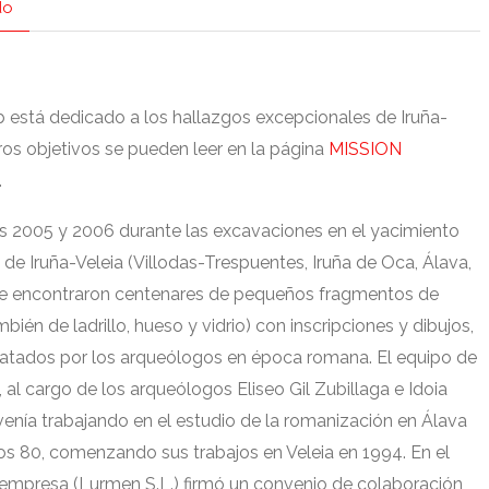
do
b está dedicado a los hallazgos excepcionales de Iruña-
os objetivos se pueden leer en la página
MISSION
.
s
2005
y
2006
durante las excavaciones en el yacimiento
de Iruña-Veleia
(
Villodas-Trespuentes
,
Iruña de Oca
,
Álava
,
e encontraron centenares de pequeños fragmentos de
mbién de ladrillo
,
hueso y vidrio
)
con inscripciones y dibujos
,
datados por los arqueólogos en época romana
.
El equipo de
,
al cargo de los arqueólogos Eliseo Gil Zubillaga e Idoia
venía trabajando en el estudio de la romanización en Álava
os
80,
comenzando sus trabajos en Veleia en
1994.
En el
 empresa
(
Lurmen S.L.
)
firmó un convenio de colaboración