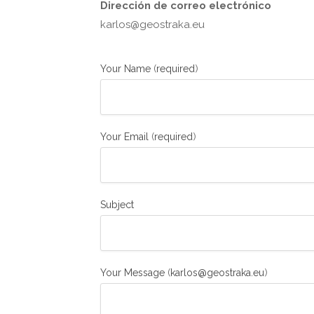
Dirección de correo electrónico
karlos@geostraka.eu
(
)
Your Name
required
(
)
Your Email
required
Subject
(
)
Your Message
karlos@geostraka.eu