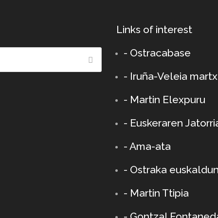
Links of interest
-
Ostracabase
-
Iruña-Veleia mart
-
Martin Elexpuru
- Euskeraren Jatorri
- Ama-ata
- Ostraka euskaldu
-
Martin Ttipia
-
Gontzal Fontaned