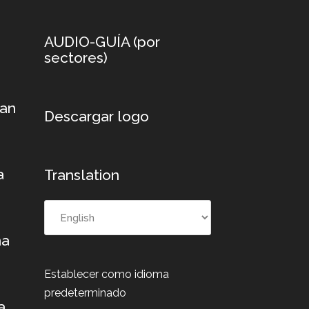
AUDIO-GUÍA
(
por
sectores
)
xan
Descargar logo
a
Translation
na
Establecer como idioma
predeterminado
a