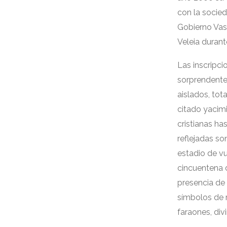
con la socie
Gobierno Va
Veleia duran
Las inscripc
sorprendent
aislados
,
tota
citado yacim
cristianas ha
reflejadas so
estadio de vu
cincuentena 
presencia de 
símbolos de 
faraones
,
div