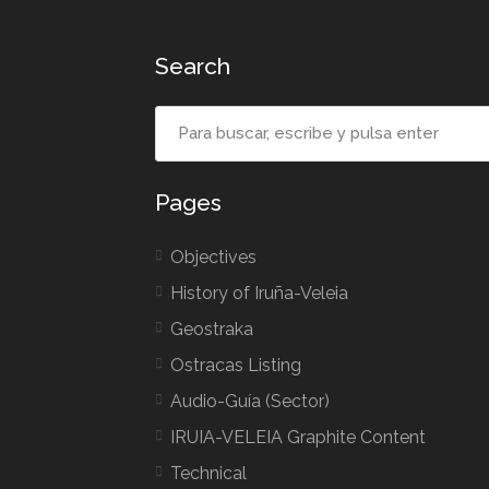
Search
Pages
Objectives
History of Iruña-Veleia
Geostraka
Ostracas Listing
Audio-Guía
(Sector)
IRUIA-VELEIA Graphite Content
Technical