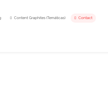
g
Content Graphites (
Temáticas
)
Contact