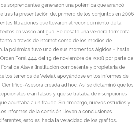
gos sorprendentes generaron una polémica que arrancó
 tras la presentación del primero de los conjuntos en
2006
ientes filtraciones que llevaron al reconocimiento de la
 textos en vasco antiguo
.
Se desató una verdera tormenta
 tanto a través de internet como de los medios de
n
.
la polémica tuvo uno de sus momentos álgidos
–
hasta
 Orden Foral
444
del
19
de noviembre de
2008
por parte de
 Foral de Alava
(
institución competente y propietaria de
e los terrenos de Veleia
),
apoyándose en los informes de
 Científico-Asesora creada ad hoc
.
Así se dictaminó que los
epcionales eran falsos y que se trataba de inscripciones
que apuntaba a un fraude
.
Sin embargo
,
nuevos estudios y
e los informes de la comisión
,
llevan a conclusiones
diferentes
,
esto es
,
hacia la veracidad de los grafitos
.