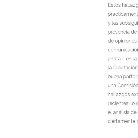
Estos hallaz
prácticamente
y las subsigu
presencia de
de opiniones
comunicació
ahora
–
en la
la Diputación
buena parte d
una Comisión
hallazgos exc
recientes
,
lo 
el análisis d
ciertamente 