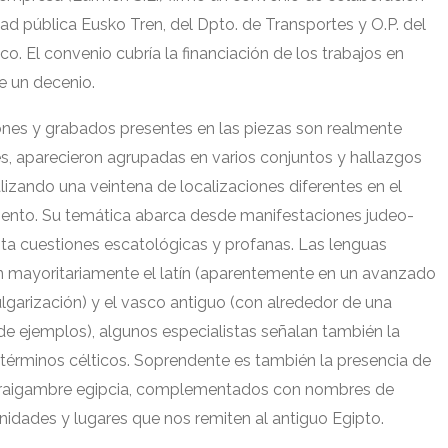
dad pública Eusko Tren
,
del Dpto
.
de Transportes y O.P
.
del
sco
.
El convenio cubría la financiación de los trabajos en
te un decenio
.
iones y grabados presentes en las piezas son realmente
es
,
aparecieron agrupadas en varios conjuntos y hallazgos
lizando una veintena de localizaciones diferentes en el
iento
.
Su temática abarca desde manifestaciones judeo-
sta cuestiones escatológicas y profanas
.
Las lenguas
n mayoritariamente el latín
(
aparentemente en un avanzado
lgarización
)
y el vasco antiguo
(
con alrededor de una
de ejemplos
),
algunos especialistas señalan también la
términos célticos
.
Soprendente es también la presencia de
raigambre egipcia
,
complementados con nombres de
inidades y lugares que nos remiten al antiguo Egipto
.