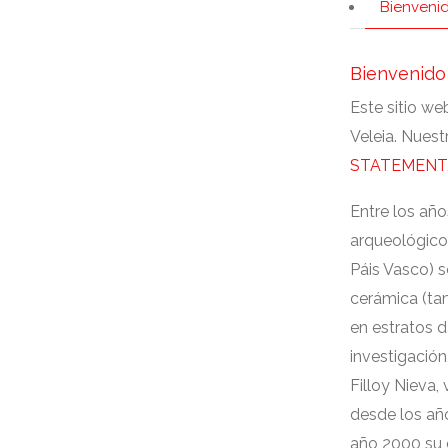
Bienveni
Bienvenido
Este sitio we
Veleia
.
Nuestr
STATEMENT
Entre los año
arqueológico 
Páis Vasco
)
s
cerámica
(
ta
en estratos 
investigación
Filloy Nieva
,
desde los añ
año
2000
su