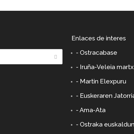
Enlaces de interes
- Ostracabase
- Iruña-Veleia mart
- Martin Elexpuru
- Euskeraren Jatorri
- Ama-Ata
- Ostraka euskaldu