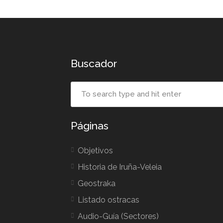
Buscador
Páginas
Objetivos
Historia de Iruña-Veleia
Geostraka
Listado ostracas
Audio-Guía (Sectores)