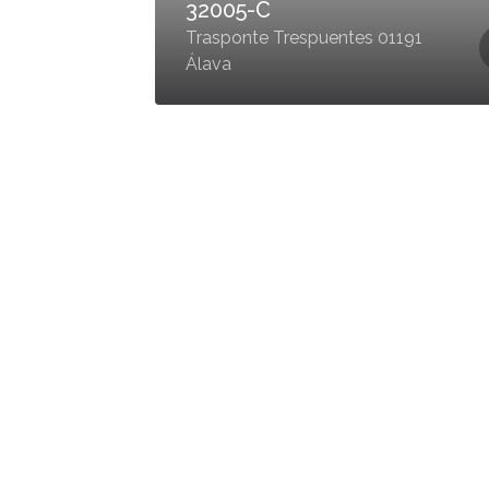
32005-C
Trasponte Trespuentes 01191
Álava