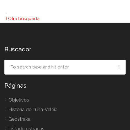
. .
Otra búsqueda
Buscador
Páginas
Objetivos
Historia de Iruña-Veleia
Geostraka
Listado ostracas