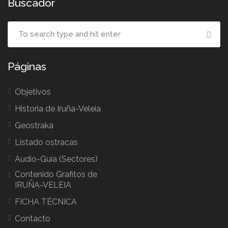
Buscador
Páginas
Objetivos
Historia de Iruña-Veleia
Geostraka
Listado ostracas
Audio-Guía (Sectores)
Contenido Grafitos de
IRUÑA-VELEIA
FICHA TÉCNICA
Contacto