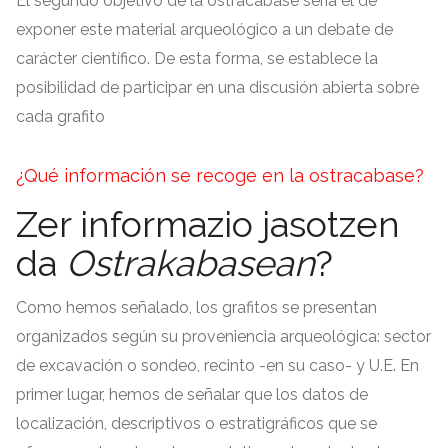
El segundo objetivo de la ostracabase sería el de
exponer este material arqueológico a un debate de
carácter científico
.
De esta forma
,
se establece la
posibilidad de participar en una discusión abierta sobre
cada grafito
¿Qué información se recoge en la ostracabase
?
Zer informazio jasotzen
da
Ostrakabasean
?
Como hemos señalado
,
los grafitos se presentan
organizados según su proveniencia arqueológica
:
sector
de excavación o sondeo
,
recinto -en su caso
-
y U.E
.
En
primer lugar
,
hemos de señalar que los datos de
localización
,
descriptivos o estratigráficos que se