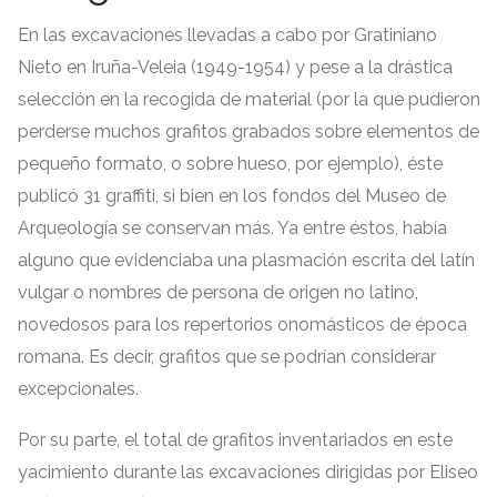
En las excavaciones llevadas a cabo por Gratiniano
Nieto en Iruña-Veleia
(1949-1954)
y pese a la drástica
selección en la recogida de material
(
por la que pudieron
perderse muchos grafitos grabados sobre elementos de
pequeño formato
,
o sobre hueso
,
por ejemplo
),
éste
publicó
31
graffiti
,
si bien en los fondos del Museo de
Arqueología se conservan más
.
Ya entre éstos
,
había
alguno que evidenciaba una plasmación escrita del latín
vulgar o nombres de persona de origen no latino
,
novedosos para los repertorios onomásticos de época
romana
.
Es decir
,
grafitos que se podrían considerar
excepcionales
.
Por su parte
,
el total de grafitos inventariados en este
yacimiento durante las excavaciones dirigidas por Eliseo