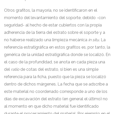
Otros grafitos
,
la mayoría
,
no se identificaron en el
momento del levantamiento del soporte
,
debido -con
seguridad
-
al hecho de estar cubiertos con la propia
adherencia de la tierra del estrato sobre el soporte y a
no haberse realizado una limpieza mecánica
in situ
.
La
referencia estratigráfica en estos grafitos es
,
por tanto
,
la
genérica de la unidad estratigráfica donde se localizó
.
En
el caso de la profundidad
,
se anota en cada pieza una
del
ratio
de cotas del estrato
,
si bien es una simple
referencia para la ficha
,
puesto que la pieza se localizó
dentro de dichos márgenes
.
La fecha que se adscribe a
este material no coordenado corresponde a uno de los
días de excavación del estrato
(
en general el último
)
no
al momento en que dicho material fue identificado
durante el procesamiento del material
.
Por ejemplo en el