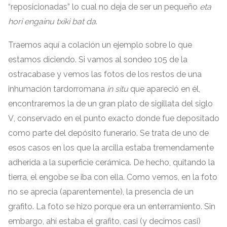
“
reposicionadas
”
lo cual no deja de ser un pequeño
eta
hori engainu txiki bat da
.
Traemos aquí a colación un ejemplo sobre lo que
estamos diciendo
.
Si vamos al sondeo
105
de la
ostracabase y vemos las fotos de los restos de una
inhumación tardorromana
in situ
que apareció en él
,
encontraremos la de un gran plato de sigillata del siglo
V
,
conservado en el punto exacto donde fue depositado
como parte del depósito funerario
.
Se trata de uno de
esos casos en los que la arcilla estaba tremendamente
adherida a la superficie cerámica
.
De hecho
,
quitando la
tierra
,
el engobe se iba con ella
.
Como vemos
,
en la foto
no se aprecia
(
aparentemente
),
la presencia de un
grafito
.
La foto se hizo porque era un enterramiento
.
Sin
embargo
,
ahí estaba el grafito
,
casi
(
y decimos casi
)