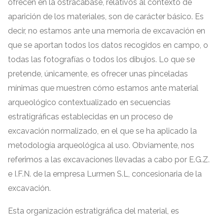
ofrecen en la ostracabase
,
relativos al contexto de
aparición de los materiales
,
son de carácter básico
.
Es
decir
,
no estamos ante una memoria de excavación en
que se aportan todos los datos recogidos en campo
,
o
todas las fotografías o todos los dibujos
.
Lo que se
pretende
,
únicamente
,
es ofrecer unas pinceladas
mínimas que muestren cómo estamos ante material
arqueológico contextualizado en secuencias
estratigráficas establecidas en un proceso de
excavación normalizado
,
en el que se ha aplicado la
metodología arqueológica al uso
.
Obviamente
,
nos
referimos a las excavaciones llevadas a cabo por E.G.Z
.
e I.F.N
.
de la empresa Lurmen S.L
,
concesionaria de la
excavación
.
Esta organización estratigráfica del material
,
es