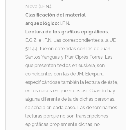
Nieva
(I.F.N.).
Clasificación del material
arqueológico
:
I.F.N
.
Lectura de los grafitos epigráficos
:
E.G.Z
.
e I.F.N
.
Las correspondientes a la UE
51144,
fueron cotejadas con las de Juan
Santos Yanguas y Pilar Ciprés Torres
.
Las
que presentan textos en euskera
,
son
coincidentes con las de JM
. Elexpuru,
especificándose también la lectura de éste
,
en los casos en que no es así
.
Cuando hay
alguna diferente de la de dichas personas
,
se señala en cada caso
.
Las denominamos
lecturas porque no son transcripciones
epigráficas propiamente dichas
,
no