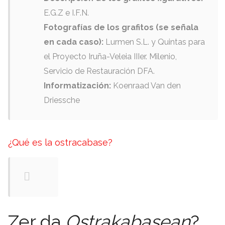
E.G.Z e I.F.N
.
Fotografías de los grafitos
(
se señala
en cada caso
):
Lurmen S.L
.
y Quintas para
el Proyecto Iruña-Veleia IIIer
.
Milenio
,
Servicio de Restauración DFA
.
Informatización
:
Koenraad Van den
Driessche
¿Qué es la ostracabase
?
Zer da
Ostrakabasean
?