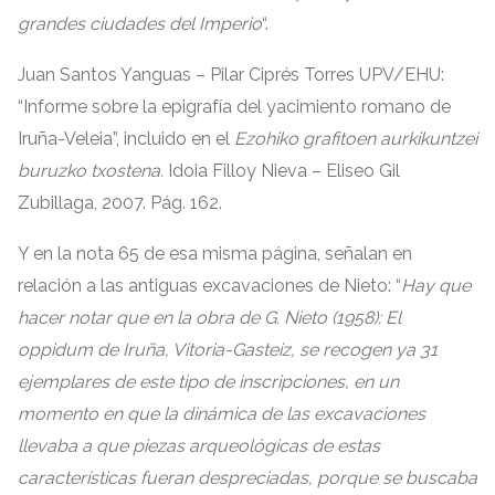
grandes ciudades del Imperio
“.
Juan Santos Yanguas
–
Pilar Ciprés Torres UPV/EHU
:
“
Informe sobre la epigrafía del yacimiento romano de
Iruña-Veleia
”,
incluido en el
Ezohiko grafitoen aurkikuntzei
buruzko txostena.
Idoia Filloy Nieva
–
Eliseo Gil
Zubillaga
, 2007.
Pág
. 162.
Y en la nota
65
de esa misma página
,
señalan en
relación a las antiguas excavaciones de Nieto
: “
Hay que
hacer notar que en la obra de G
.
Nieto
(1958):
El
oppidum de Iruña
,
Vitoria-Gasteiz
,
se recogen ya
31
ejemplares de este tipo de inscripciones
,
en un
momento en que la dinámica de las excavaciones
llevaba a que piezas arqueológicas de estas
características fueran despreciadas
,
porque se buscaba