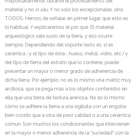
mayoritariamente
,
durante el procesamiento del
material y no
in situ
.
Y no solo los excepcionales
,
sino
TODOS
.
Hemos de señalar
,
en primer lugar
,
que esto es
lo habitual
.
Y explicaremos el por qué
.
El material
arqueológico sale sucio de la tierra
,
y eso ocurre
siempre
.
Dependiendo del soporte
(
esto es
,
si es
cerámica -y el tipo de ésta-
,
hueso
,
metal
,
vidrio
,
etc.
)
y
del tipo de tierra del estrato que lo contiene
,
puede
presentar un mayor o menor grado de adherencia de
dicha tierra
.
Por ejemplo
,
no es lo mismo una matriz muy
arcillosa
,
que se pega más a los objetos contenidos en
ella que una tierra de textura arenosa
.
No es lo mismo
cómo se adhiere la tierra a una sigillata con un engobe
bien cocido que a otra de peor calidad o a una cerámica
común
.
Son muchos los condicionantes que intervienen
en la mayor o menor adherencia de la
“
suciedad
”
con la