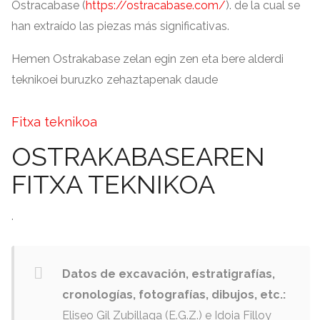
Ostracabase
(
https://ostracabase.com/
).
de la cual se
han extraído las piezas más significativas
.
Hemen Ostrakabase zelan egin zen eta bere alderdi
teknikoei buruzko zehaztapenak daude
Fitxa teknikoa
OSTRAKABASEAREN
FITXA TEKNIKOA
.
Datos de excavación
,
estratigrafías
,
cronologías
,
fotografías
,
dibujos
,
etc.
:
Eliseo Gil Zubillaga
(
E.G.Z.
)
e Idoia Filloy