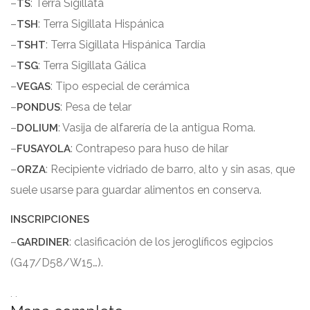
–
: Terra Sigillata
TS
–
: Terra Sigillata Hispánica
TSH
–
: Terra Sigillata Hispánica Tardía
TSHT
–
: Terra Sigillata Gálica
TSG
–
: Tipo especial de cerámica
VEGAS
–
: Pesa de telar
PONDUS
–
: Vasija de alfarería de la antigua Roma.
DOLIUM
–
: Contrapeso para huso de hilar
FUSAYOLA
–
: Recipiente vidriado de barro, alto y sin asas, que
ORZA
suele usarse para guardar alimentos en conserva.
INSCRIPCIONES
–
: clasificación de los jeroglíficos egipcios
GARDINER
(G47/D58/W15…).
. .