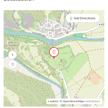
Get Directions
Leaflet
| ©
OpenStreetMap
contributors