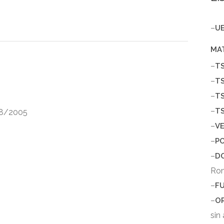
–
U
MA
–
T
–
T
–
T
–
T
8/2005
–
V
–
P
–
D
Ro
–
F
–
O
sin