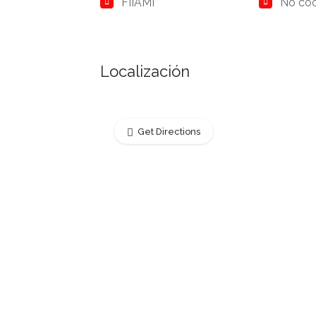
FIIAMI
No co
Localización
Get Directions