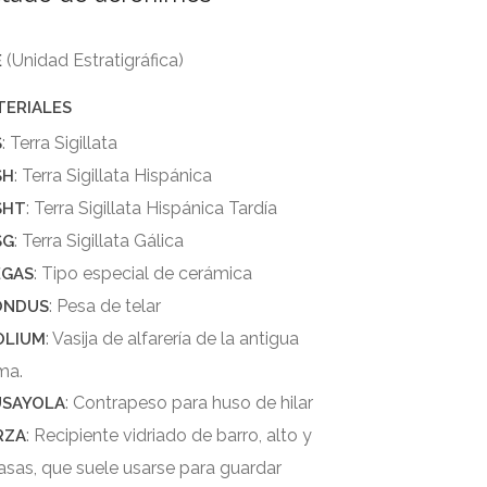
(Unidad Estratigráfica)
E
TERIALES
: Terra Sigillata
S
: Terra Sigillata Hispánica
SH
: Terra Sigillata Hispánica Tardía
SHT
: Terra Sigillata Gálica
SG
: Tipo especial de cerámica
EGAS
: Pesa de telar
ONDUS
: Vasija de alfarería de la antigua
OLIUM
ma.
: Contrapeso para huso de hilar
USAYOLA
: Recipiente vidriado de barro, alto y
RZA
 asas, que suele usarse para guardar