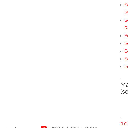
S
(
S
R
S
S
S
S
P
. .
Ma
(s
. .
Ot