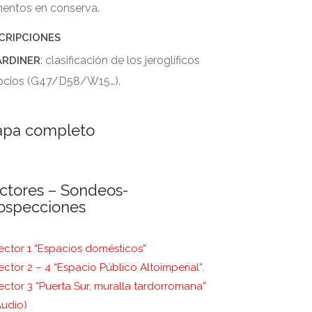
mentos en conserva.
CRIPCIONES
: clasificación de los jeroglíficos
ARDINER
pcios (G47/D58/W15…).
pa completo
ctores – Sondeos-
ospecciones
ector 1 “Espacios domésticos”
ector 2 – 4 “Espacio Público Altoimperial”.
ector 3 “Puerta Sur, muralla tardorromana”
Audio)