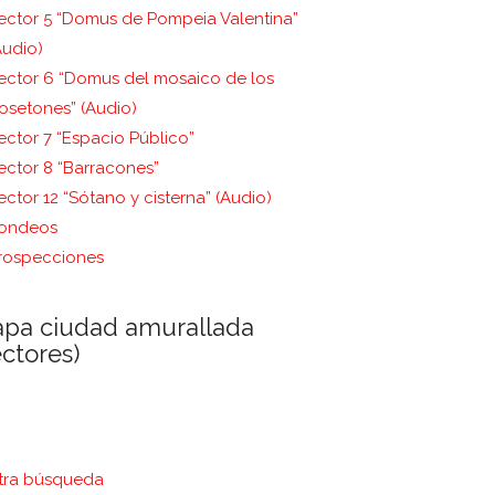
ector 5 “Domus de Pompeia Valentina”
Audio)
ector 6 “Domus del mosaico de los
osetones” (Audio)
ector 7 “Espacio Público”
ector 8 “Barracones”
ector 12 “Sótano y cisterna” (Audio)
ondeos
rospecciones
pa ciudad amurallada
ectores)
ra búsqueda