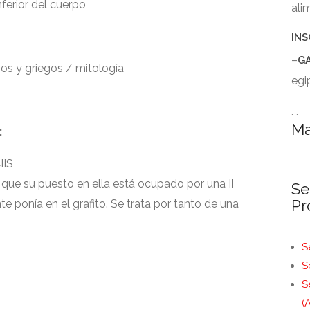
inferior del cuerpo
ali
INS
–
G
os y griegos / mitología
egi
. .
Ma
:
IIS
 que su puesto en ella está ocupado por una II
Se
Pr
e ponía en el grafito. Se trata por tanto de una
S
S
S
(