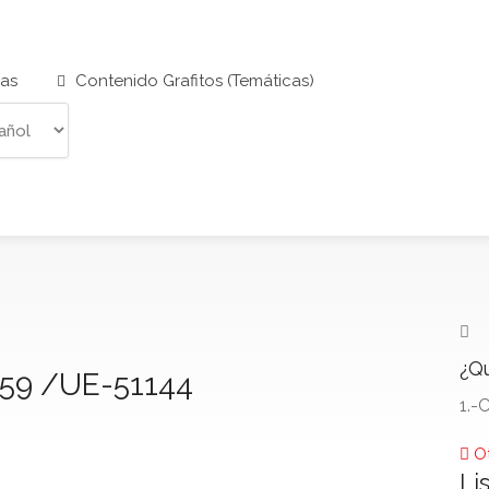
cas
Contenido Grafitos (Temáticas)
¿Qu
o 59 /UE-51144
1.-
Ot
Li