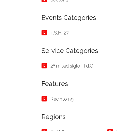
Events Categories
T.S.H. 27
Service Categories
2ª mitad siglo III d.C
Features
Recinto 59
Regions