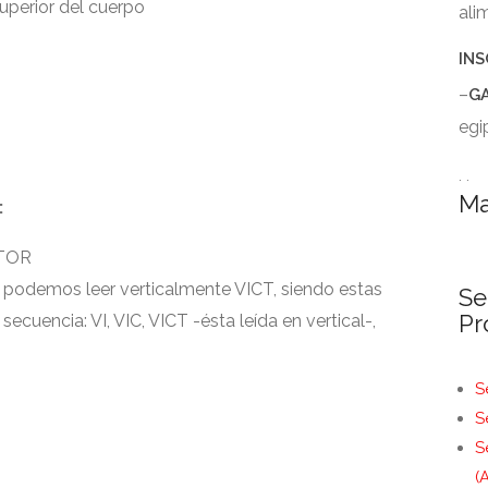
 superior del cuerpo
ali
INS
–
G
egi
. .
Ma
:
CTOR
podemos leer verticalmente VICT, siendo estas
Se
Pr
cuencia: VI, VIC, VICT -ésta leída en vertical-,
S
S
S
(