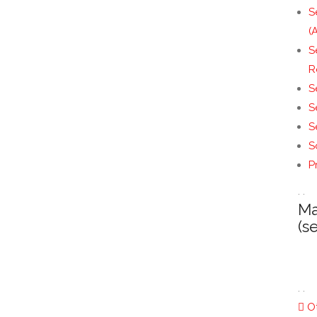
S
(
S
R
S
S
S
S
P
. .
Ma
(s
. .
Ot