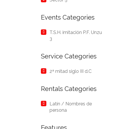
Events Categories
T.S.H. imitación P.F. Unzu
3
Service Categories
2ª mitad siglo III d.C
Rentals Categories
Latín / Nombres de
persona
Features