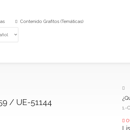
cas
Contenido Grafitos (Temáticas)
¿Qu
 59 / UE-51144
1.-
Ot
Li