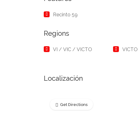
Recinto 59
Regions
VI / VIC / VICTO
VICTO
Localización
Get Directions