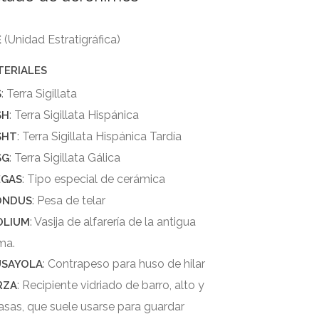
(Unidad Estratigráfica)
E
TERIALES
: Terra Sigillata
S
: Terra Sigillata Hispánica
SH
: Terra Sigillata Hispánica Tardía
SHT
: Terra Sigillata Gálica
SG
: Tipo especial de cerámica
EGAS
: Pesa de telar
ONDUS
: Vasija de alfarería de la antigua
OLIUM
ma.
: Contrapeso para huso de hilar
USAYOLA
: Recipiente vidriado de barro, alto y
RZA
 asas, que suele usarse para guardar