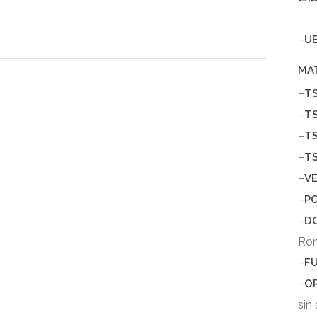
–
U
MA
–
T
–
T
–
T
–
T
–
V
–
P
–
D
Ro
–
F
–
O
sin