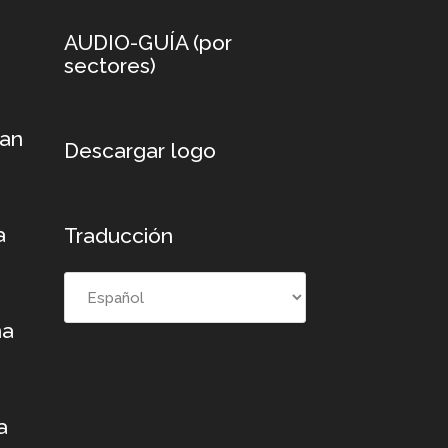
AUDIO-GUÍA (por
sectores)
xan
Descargar logo
a
Traducción
na
a