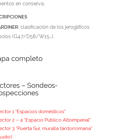
mentos en conserva.
CRIPCIONES
: clasificación de los jeroglíficos
ARDINER
pcios (G47/D58/W15…).
pa completo
ctores – Sondeos-
ospecciones
ector 1 “Espacios domésticos”
ector 2 – 4 “Espacio Público Altoimperial”.
ector 3 “Puerta Sur, muralla tardorromana”
Audio)