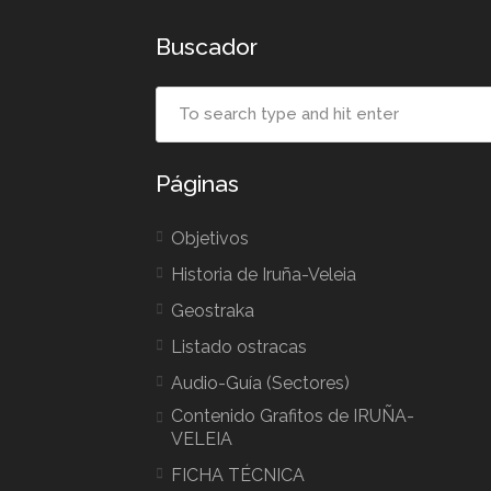
Buscador
Páginas
Objetivos
Historia de Iruña-Veleia
Geostraka
Listado ostracas
Audio-Guía (Sectores)
Contenido Grafitos de IRUÑA-
VELEIA
FICHA TÉCNICA