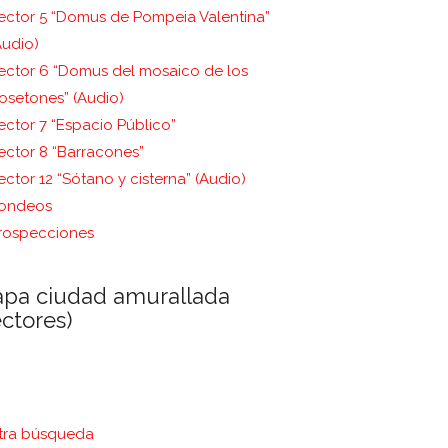
ector 5 “Domus de Pompeia Valentina”
Audio)
ector 6 “Domus del mosaico de los
osetones” (Audio)
ector 7 “Espacio Público”
ector 8 “Barracones”
ector 12 “Sótano y cisterna” (Audio)
ondeos
rospecciones
pa ciudad amurallada
ectores)
ra búsqueda