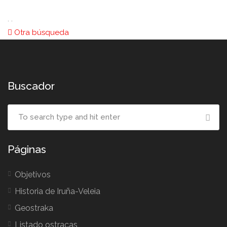
. .
Otra búsqueda
Buscador
Páginas
Objetivos
Historia de Iruña-Veleia
Geostraka
Listado ostracas