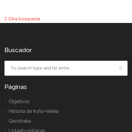
. .
Otra búsqueda
Buscador
Páginas
Objetivos
Historia de Iruña-Veleia
Geostraka
Listado ostracas