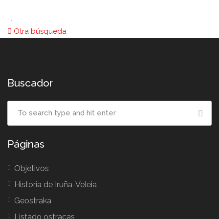
. .
Otra búsqueda
Buscador
Páginas
Objetivos
Historia de Iruña-Veleia
Geostraka
Listado ostracas