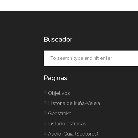
Buscador
Páginas
Objetivos
Historia de Iruña-Veleia
Geostraka
Listado ostracas
Audio-Guía (Sectores)