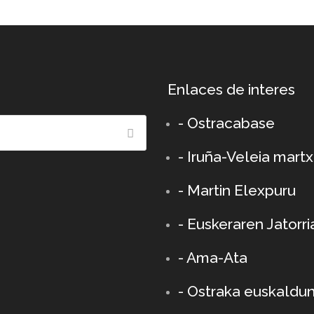
Enlaces de interes
- Ostracabase
- Iruña-Veleia mart
- Martin Elexpuru
- Euskeraren Jatorri
- Ama-Ata
- Ostraka euskaldu