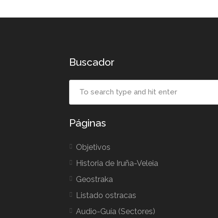
Buscador
Páginas
Objetivos
Historia de Iruña-Veleia
Geostraka
Listado ostracas
Audio-Guía (Sectores)