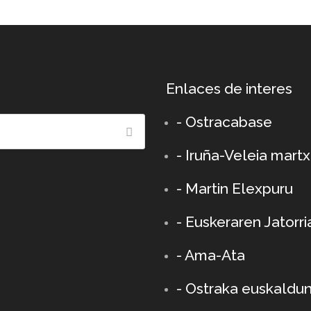
Enlaces de interes
- Ostracabase
- Iruña-Veleia mart
- Martin Elexpuru
- Euskeraren Jatorri
- Ama-Ata
- Ostraka euskaldu