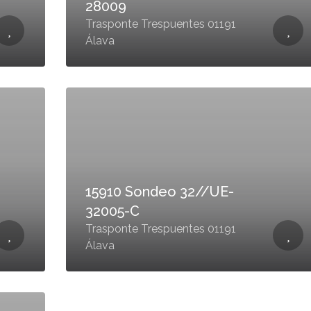
28009
Trasponte Trespuentes 01191
Álava
15910 Sondeo 32//UE-
32005-C
Trasponte Trespuentes 01191
Álava