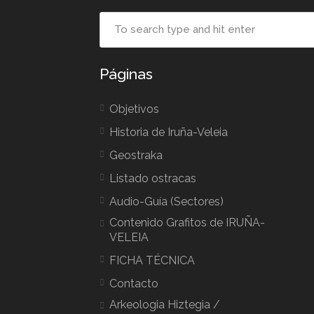
Páginas
Objetivos
Historia de Iruña-Veleia
Geostraka
Listado ostracas
Audio-Guía (Sectores)
Contenido Grafitos de IRUÑA-
VELEIA
FICHA TÉCNICA
Contacto
Arkeologia Hiztegia /