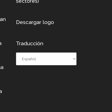
sectores)
xan
Descargar logo
a
Traducción
na
a