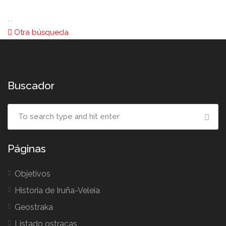
. .
Otra búsqueda
Buscador
Páginas
Objetivos
Historia de Iruña-Veleia
Geostraka
Listado ostracas