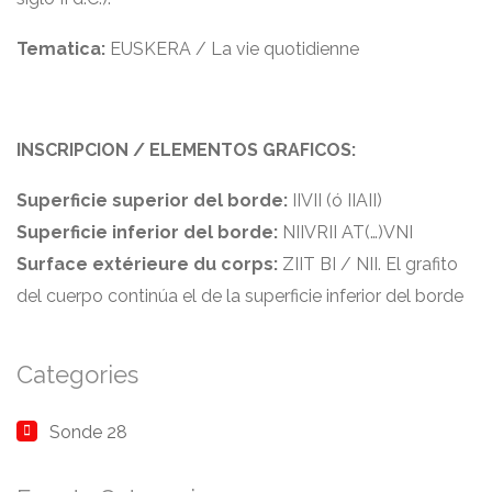
Tematica
:
EUSKERA / La vie quotidienne
INSCRIPCION
/
ELEMENTOS GRAFICOS
:
Superficie superior del borde
:
IIVII
(
ó IIAII
)
Superficie inferior del borde
:
NIIVRII AT
(
…
)
VNI
Surface extérieure du corps:
ZIIT BI
/
NII
.
El grafito
del cuerpo continúa el de la superficie inferior del borde
Categories
Sonde 28