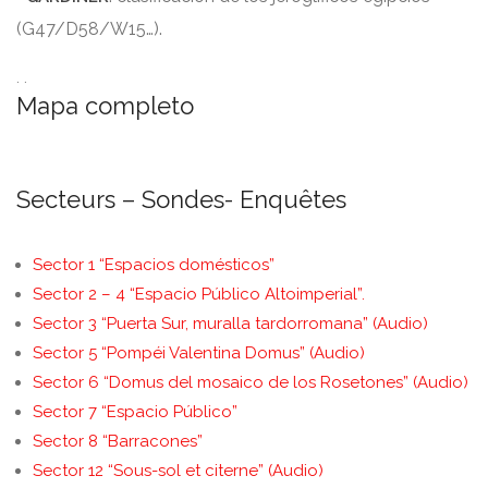
(
G47/D58/W15…
).
. .
Mapa completo
Secteurs – Sondes- Enquêtes
Sector
1 “
Espacios domésticos
”
Sector
2 – 4 “
Espacio Público Altoimperial
”.
Sector
3 “
Puerta Sur
,
muralla tardorromana
” (
Audio
)
Sector
5 “Pompéi Valentina Domus” (
Audio
)
Sector
6 “
Domus del mosaico de los Rosetones
” (
Audio
)
Sector
7 “
Espacio Público
”
Sector
8 “
Barracones
”
Sector
12 “Sous-sol et citerne” (
Audio
)