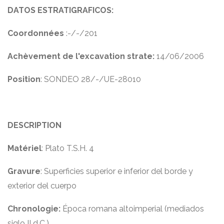
DATOS ESTRATIGRAFICOS
:
Coordonnées
:-/-/201
Achèvement de l'excavation strate:
14/06/2006
Position
:
SONDEO 28/-/UE-28010
DESCRIPTION
Matériel
:
Plato T.S.H
. 4
Gravure
:
Superficies superior e inferior del borde y
exterior del cuerpo
Chronologie:
Época romana altoimperial
(
mediados
siglo II d.C.
).