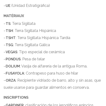
–
(
Unidad Estratigráfica
)
UE
MATÉRIAUX
–
:
Terra Sigillata
TS
–
:
Terra Sigillata Hispánica
TSH
–
:
Terra Sigillata Hispánica Tardía
TSHT
–
:
Terra Sigillata Gálica
TSG
–
:
Tipo especial de cerámica
VEGAS
–
:
Pesa de telar
PONDUS
–
:
Vasija de alfarería de la antigua Roma
.
DOLIUM
–
:
Contrapeso para huso de hilar
FUSAYOLA
–
:
Recipiente vidriado de barro
,
alto y sin asas
,
que
ORZA
suele usarse para guardar alimentos en conserva
.
INSCRIPTIONS
–
:
clasificación de los jeroglíficos egipcios
GARDINER