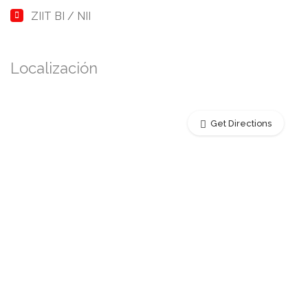
ZIIT BI
/
NII
Localización
Get Directions