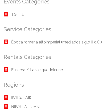
Events Categories
T.S.H
4
Service Categories
Época romana altoimperial
(
mediados siglo II d.C.
).
Rentals Categories
Euskera
/ La vie quotidienne
Regions
IIVII
(
ó IIAII
)
NIIVRII AT
(
…
)
VNI